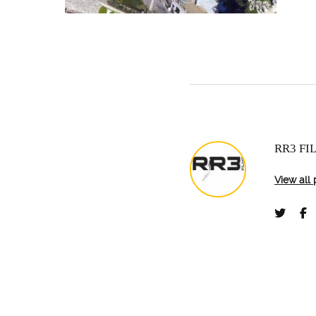
RR3 FI
View all