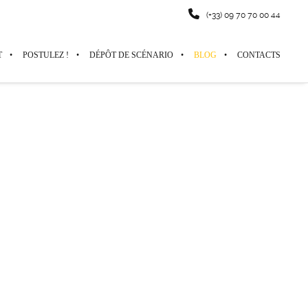
(+33) 09 70 70 00 44
T
POSTULEZ !
DÉPÔT DE SCÉNARIO
BLOG
CONTACTS