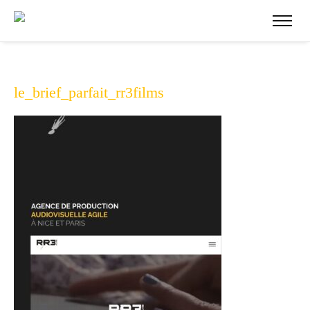
le_brief_parfait_rr3films