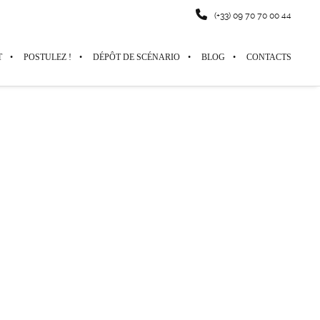
(+33) 09 70 70 00 44
T
POSTULEZ !
DÉPÔT DE SCÉNARIO
BLOG
CONTACTS