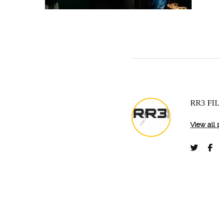
RR3 FI
View all