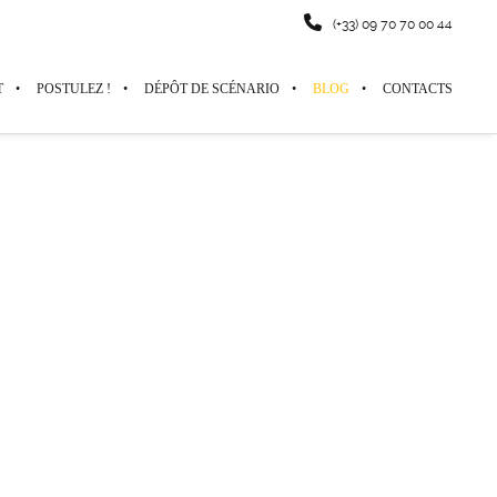
(+33) 09 70 70 00 44
T
POSTULEZ !
DÉPÔT DE SCÉNARIO
BLOG
CONTACTS