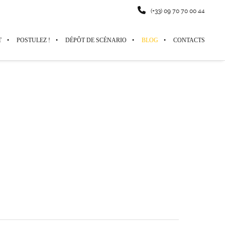
(+33) 09 70 70 00 44
T
POSTULEZ !
DÉPÔT DE SCÉNARIO
BLOG
CONTACTS