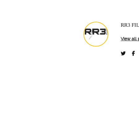
RR3 FI
View all