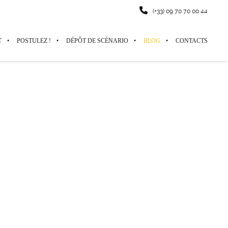
(+33) 09 70 70 00 44
T
POSTULEZ !
DÉPÔT DE SCÉNARIO
BLOG
CONTACTS